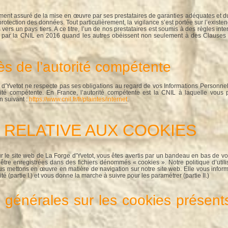
ment assuré de la mise en œuvre par ses prestataires de garanties adéquates et du
protection des données. Tout particulièrement, la vigilance s’est portée sur l’exist
ers un pays tiers. A ce titre, l’un de nos prestataires est soumis à des règles int
s par la CNIL en 2016 quand les autres obéissent non seulement à des Clauses
ès de l’autorité compétente
d'Yvetot ne respecte pas ses obligations au regard de vos Informations Personne
té compétente. En France, l’autorité compétente est la CNIL à laquelle vou
en suivant :
https://www.cnil.fr/fr/plaintes/internet
.
UE RELATIVE AUX COOKIES
 le site web de La Forge d'Yvetot, vous êtes avertis par un bandeau en bas de vot
d’être enregistrées dans des fichiers dénommés « cookies ». Notre politique d’uti
us mettons en œuvre en matière de navigation sur notre site web. Elle vous info
ité (partie I.) et vous donne la marche à suivre pour les paramétrer (partie II.)
s générales sur les cookies présents