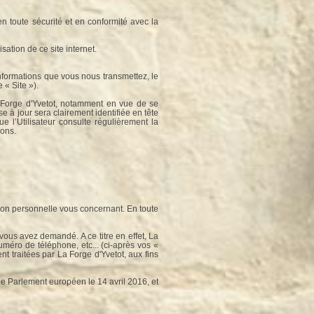
n toute sécurité et en conformité avec la
ation de ce site internet.
 informations que vous nous transmettez, le
 « Site »).
La Forge d'Yvetot, notamment en vue de se
e à jour sera clairement identifiée en tête
e l’Utilisateur consulte régulièrement la
ions.
ion personnelle vous concernant. En toute
vous avez demandé. A ce titre en effet, La
éro de téléphone, etc... (ci-après vos «
t traitées par La Forge d'Yvetot, aux fins
 Parlement européen le 14 avril 2016, et