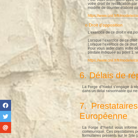
votre droit de rectification p
modèle de courrier élaboré pa
https://www.cnil.fr/fr/modele/
o Droit d’opposition
L’exercice de ce droit n’est p
Lorsque l’exercice de ce droit 
Lorsque l’exercice de ce droit
Pour vous aider dans votre dé
postale indiquée au point 1, v
https://www.cnil.fr/fr/modele/
6. Délais de r
La Forge d'Yvetot s’engage à ré
dans un délai raisonnable qui ne
7. Prestataire
Européenne
La Forge d'Yvetot vous informe 
communiqué. Ces prestataires pe
formulaires présents sur le Site 