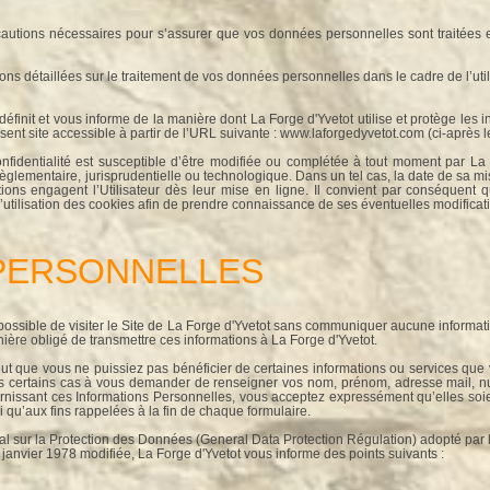
cautions nécessaires pour s’assurer que vos données personnelles sont traitées e
ns détaillées sur le traitement de vos données personnelles dans le cadre de l’utilis
 définit et vous informe de la manière dont La Forge d'Yvetot utilise et protège les
sent site accessible à partir de l’URL suivante : www.laforgedyvetot.com (ci-après le
confidentialité est susceptible d’être modifiée ou complétée à tout moment par 
règlementaire, jurisprudentielle ou technologique. Dans un tel cas, la date de sa mis
ions engagent l’Utilisateur dès leur mise en ligne. Il convient par conséquent qu
 d’utilisation des cookies afin de prendre connaissance de ses éventuelles modificat
 PERSONNELLES
possible de visiter le Site de La Forge d'Yvetot sans communiquer aucune informat
ère obligé de transmettre ces informations à La Forge d'Yvetot.
ut que vous ne puissiez pas bénéficier de certaines informations ou services que 
s certains cas à vous demander de renseigner vos nom, prénom, adresse mail, num
rnissant ces Informations Personnelles, vous acceptez expressément qu’elles soien
 qu’aux fins rappelées à la fin de chaque formulaire.
ur la Protection des Données (General Data Protection Régulation) adopté par le
6 janvier 1978 modifiée, La Forge d'Yvetot vous informe des points suivants :