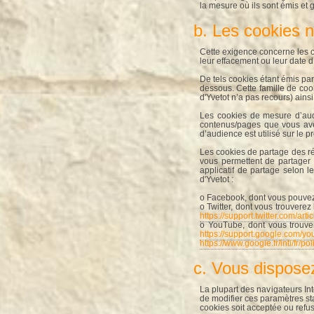
la mesure où ils sont émis et 
b. Les cookies n
Cette exigence concerne les co
leur effacement ou leur date d
De tels cookies étant émis par 
dessous. Cette famille de coo
d'Yvetot n’a pas recours) ain
Les cookies de mesure d’audi
contenus/pages que vous avez
d’audience est utilisé sur le pr
Les cookies de partage des ré
vous permettent de partager 
applicatif de partage selon 
d'Yvetot :
o Facebook, dont vous pouvez c
o Twitter, dont vous trouverez 
https://support.twitter.com/ar
o YouTube, dont vous trouver
https://support.google.com/y
https://www.google.fr/intl/fr/p
c. Vous dispose
La plupart des navigateurs Int
de modifier ces paramètres st
cookies soit acceptée ou refus