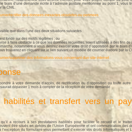
ar le biais d’une demande écrite à l’adresse postale mentionnée au point 1, vous tr
r la CNIL.
courrier/rectifier-des-donnees-inexactes-obsoletes-ou-perimees
ossible que dans l’une des deux situations suivantes :
est fondé sur des motifs légitimes ; ou
 vise à faire obstacle à ce que les données recueillies soient utilisées à des fins d
marche, notamment si vous désirez exercer votre droit d’opposition par le biais 
ous trouverez en cliquant sur le lien suivant un modèle de courrier élaboré par la C
courrier/supprimer-des-informations-vous-concernant-dun-site-internet
éponse
pondre à votre demande d’accès, de rectification ou d’opposition ou toute aut
 saurait dépasser 1 mois à compter de la réception de votre demande.
s habilités et transfert vers un pay
qu’il a recours à ses prestataires habilités pour faciliter le recueil et le t
uvent être situés en dehors de l’Union Européenne et ont communication des don
(à l’exception du formulaire vous permettant d’exercer vos droits Informatiques et 