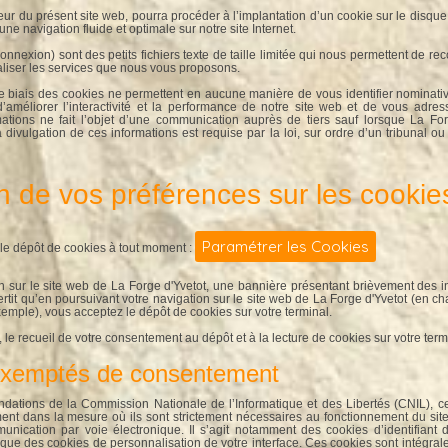
eur du présent site web, pourra procéder à l’implantation d’un cookie sur le disque d
une navigation fluide et optimale sur notre site Internet.
nexion) sont des petits fichiers texte de taille limitée qui nous permettent de reco
aliser les services que nous vous proposons.
 le biais des cookies ne permettent en aucune manière de vous identifier nominativ
’améliorer l’interactivité et la performance de notre site web et de vous adr
mations ne fait l’objet d’une communication auprès de tiers sauf lorsque La Fo
ivulgation de ces informations est requise par la loi, sur ordre d’un tribunal ou t
n de vos préférences sur les cookie
Paramétrer les Cookies
le dépôt de cookies à tout moment :
 sur le site web de La Forge d'Yvetot, une bannière présentant brièvement des i
rtit qu’en poursuivant votre navigation sur le site web de La Forge d'Yvetot (en 
xemple), vous acceptez le dépôt de cookies sur votre terminal.
le recueil de votre consentement au dépôt et à la lecture de cookies sur votre termi
 exemptés de consentement
ions de la Commission Nationale de l’Informatique et des Libertés (CNIL), cer
nt dans la mesure où ils sont strictement nécessaires au fonctionnement du site i
munication par voie électronique. Il s’agit notamment des cookies d’identifiant d
 que des cookies de personnalisation de votre interface. Ces cookies sont intégra