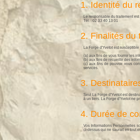
1. Identité du 
Le responsable du traitement est
Tél. : 02 33 40 13 01
2. Finalités du
La Forge d'Yvetot est susceptible 
(a) aux fins de vous fournir les 
(b) aux fins de recueillir des inf
(c) aux fins de pouvoir vous con
services.
3. Destinataire
Seul La Forge d'Yvetot est destin
à un tiers. La Forge d'Yvetot ne 
4. Durée de co
Vos Informations Personnelles so
ci-dessus qui ne saurait en tout 