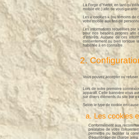
La Forge d'Yvetot, en tant qu’édit
mobile etc.) afin de vous garantir 
Les « cookies » (ou témoins de con
votre mobile aux fins de personn
Les informations recueillies par
pour nos besoins propres afin d
d’intérêts. Aucune de ces infor
consentement ou bien lorsque la d
habilitée à en connaître.
2. Configuratio
Vous pouvez accepter ou refuser 
Lors de votre première connexion
apparaît. Cette bannière vous ave
sur divers éléments du site par e
Selon le type de cookie en cause, 
a. Les cookies
Conformément aux recommandat
préalable de votre consenteme
permettre ou faciliter la com
d’équilibrage de charge ainsi