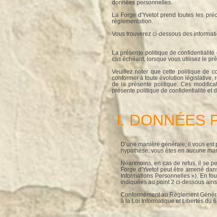
données personnelles.
La Forge d'Yvetot prend toutes les pré
règlementation.
Vous trouverez ci-dessous des informatio
La présente politique de confidentialité
cas échéant, lorsque vous utilisez le pré
Veuillez noter que cette politique de 
conformer à toute évolution législative, 
de la présente politique. Ces modificat
présente politique de confidentialité et
I. DONNÉES
D’une manière générale, il vous est 
hypothèse, vous êtes en aucune mani
Néanmoins, en cas de refus, il se pe
Forge d'Yvetot peut être amené dan
Informations Personnelles »). En fou
indiquées au point 2 ci-dessous ainsi
Conformément au Règlement Général s
à la Loi Informatique et Libertés du 