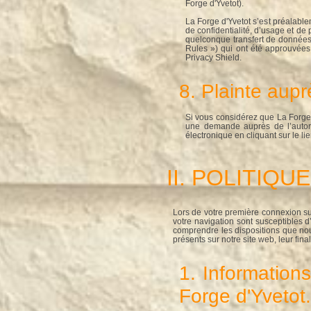
Forge d'Yvetot).
La Forge d'Yvetot s’est préalable
de confidentialité, d’usage et de 
quelconque transfert de données v
Rules ») qui ont été approuvée
Privacy Shield.
8. Plainte aupr
Si vous considérez que La Forge 
une demande auprès de l’autori
électronique en cliquant sur le li
II. POLITIQ
Lors de votre première connexion sur
votre navigation sont susceptibles 
comprendre les dispositions que no
présents sur notre site web, leur final
1. Information
Forge d'Yvetot.