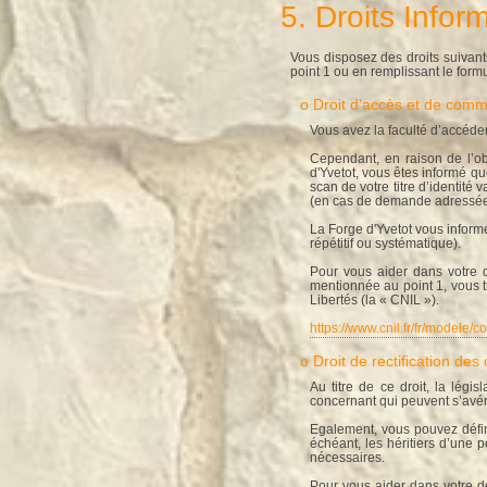
5. Droits Infor
Vous disposez des droits suivan
point 1 ou en remplissant le formu
o Droit d’accès et de com
Vous avez la faculté d’accéde
Cependant, en raison de l’ob
d'Yvetot, vous êtes informé q
scan de votre titre d’identité
(en cas de demande adressée 
La Forge d'Yvetot vous inform
répétitif ou systématique).
Pour vous aider dans votre d
mentionnée au point 1, vous t
Libertés (la « CNIL »).
https://www.cnil.fr/fr/modele/c
o Droit de rectification de
Au titre de ce droit, la légi
concernant qui peuvent s’avér
Egalement, vous pouvez défini
échéant, les héritiers d’une
nécessaires.
Pour vous aider dans votre d