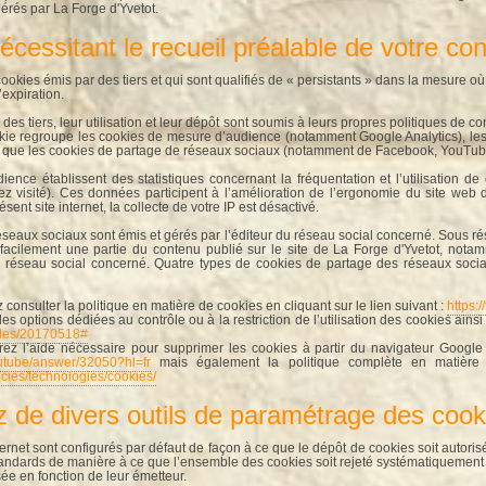
gérés par La Forge d'Yvetot.
écessitant le recueil préalable de votre c
okies émis par des tiers et qui sont qualifiés de « persistants » dans la mesure où
’expiration.
des tiers, leur utilisation et leur dépôt sont soumis à leurs propres politiques de con
kie regroupe les cookies de mesure d’audience (notamment Google Analytics), les
si que les cookies de partage de réseaux sociaux (notamment de Facebook, YouTube,
ence établissent des statistiques concernant la fréquentation et l’utilisation d
 visité). Ces données participent à l’amélioration de l’ergonomie du site web 
ésent site internet, la collecte de votre IP est désactivé.
seaux sociaux sont émis et gérés par l’éditeur du réseau social concerné. Sous r
facilement une partie du contenu publié sur le site de La Forge d'Yvetot, notam
le réseau social concerné. Quatre types de cookies de partage des réseaux socia
onsulter la politique en matière de cookies en cliquant sur le lien suivant :
https:/
les options dédiées au contrôle ou à la restriction de l’utilisation des cookies ainsi 
ticles/20170518#
ez l’aide nécessaire pour supprimer les cookies à partir du navigateur Google 
outube/answer/32050?hl=fr
mais également la politique complète en matière d
olicies/technologies/cookies/
z de divers outils de paramétrage des cook
ernet sont configurés par défaut de façon à ce que le dépôt de cookies soit autorisé
andards de manière à ce que l’ensemble des cookies soit rejeté systématiquement
ée en fonction de leur émetteur.