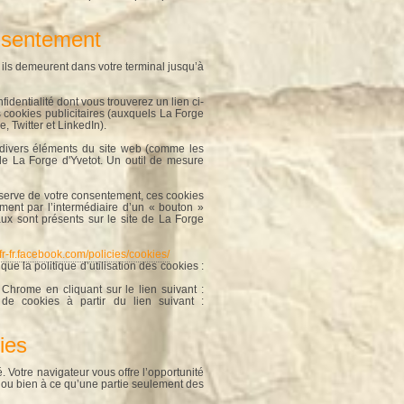
onsentement
 ils demeurent dans votre terminal jusqu’à
fidentialité dont vous trouverez un lien ci-
 cookies publicitaires (auxquels La Forge
 Twitter et LinkedIn).
e divers éléments du site web (comme les
de La Forge d'Yvetot. Un outil de mesure
éserve de votre consentement, ces cookies
ment par l’intermédiaire d’un « bouton »
ux sont présents sur le site de La Forge
/fr-fr.facebook.com/policies/cookies/
que la politique d’utilisation des cookies :
Chrome en cliquant sur le lien suivant :
e cookies à partir du lien suivant :
ies
. Votre navigateur vous offre l’opportunité
 ou bien à ce qu’une partie seulement des