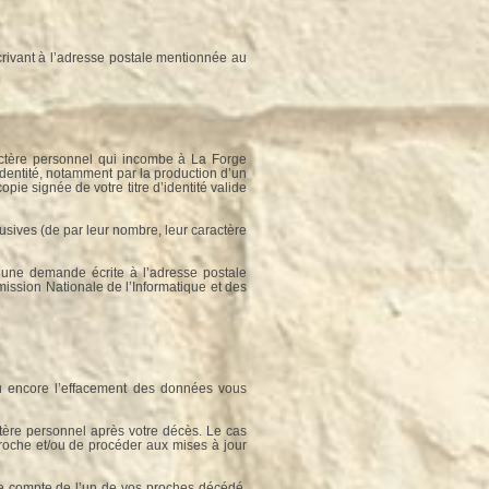
rivant à l’adresse postale mentionnée au
ractère personnel qui incombe à La Forge
identité, notamment par la production d’un
pie signée de votre titre d’identité valide
usives (de par leur nombre, leur caractère
’une demande écrite à l’adresse postale
mission Nationale de l’Informatique et des
e ou encore l’effacement des données vous
ctère personnel après votre décès. Le cas
roche et/ou de procéder aux mises à jour
le compte de l’un de vos proches décédé,