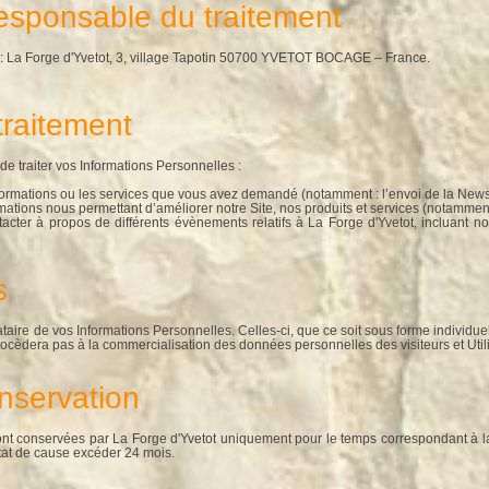
responsable du traitement
 : La Forge d'Yvetot, 3, village Tapotin 50700 YVETOT BOCAGE – France.
 traitement
de traiter vos Informations Personnelles :
informations ou les services que vous avez demandé (notamment : l’envoi de la Newsle
ormations nous permettant d’améliorer notre Site, nos produits et services (notamment
tacter à propos de différents évènements relatifs à La Forge d'Yvetot, incluant n
s
ataire de vos Informations Personnelles. Celles-ci, que ce soit sous forme individu
procèdera pas à la commercialisation des données personnelles des visiteurs et Util
nservation
nt conservées par La Forge d'Yvetot uniquement pour le temps correspondant à la fi
état de cause excéder 24 mois.