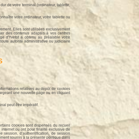
ur de votre terminal (ordinateur, tablette,
nnaître votre ordinateur, votre tablette ou
ement. Elles sont utilisées exclusivement
esser des contenus adaptés à vos centres
rge d'Yvetot a obtenu au préalable votre
oute autorité administrative ou judiciaire
s
nformations relatives au dépôt de cookies
chargeant une nouvelle page ou en cliquant
nal peut être impératif.
tains cookies sont dispensés du recueil
nternet ou ont pour finalité exclusive de
e session, d’authentification, de session
lement soumis à la présente politique dans