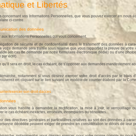
matique et Libertés
ts concernant vos Informations Personnelles, que vous pouvez exercer en nous éc
laire ci-contre.
munication des données
r aux Informations Personnelles qui vous concernent.
ligation de sécurité et de confidentialité dans le traitement des données à ca
ue votre demande sera traitée sous réserve que vous rapportiez la preuve de votre 
 valide (en cas de demande par notre formulaire électronique dédié) ou d’une photoco
par écrit).
e qu’il sera en droit, le cas échéant, de s’opposer aux demandes manifestement ab
émarche, notamment si vous désirez exercer votre droit d’accès par le biais d
rouverez en cliquant sur le lien suivant un modèle de courrier élaboré par la Com
ourrier/exercer-son-droit-dacces
s données
slation vous habilite à demander la rectification, la mise à jour, le verrouillag
er le cas échéant inexactes, erronées, incomplètes ou obsolètes.
r des directives générales et particulières relatives au sort des données à cara
 personne décédée peuvent exiger de prendre en considération le décès de leur p
émarche, notamment si vous désirez exercer, pour votre propre compte ou pour 